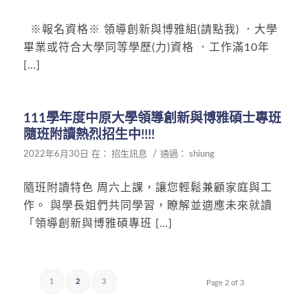
※報名資格※ 領導創新與博雅組(請點我) ．大學
畢業或符合大學同等學歷(力)資格 ．工作滿10年
[…]
111學年度中原大學領導創新與博雅碩士專班
隨班附讀熱烈招生中!!!!
/
2022年6月30日
在：
招生訊息
通過：
shiung
隨班附讀特色 周六上課，讓您輕鬆兼顧家庭與工
作。 與學長姐們共同學習，瞭解並適應未來就讀
「領導創新與博雅碩專班 […]
1
2
3
Page 2 of 3