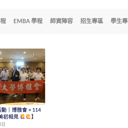
學程
EMBA 學程
師資陣容
招生專區
學生專
動｜博雅會 × 114
最美初相見
】
12日