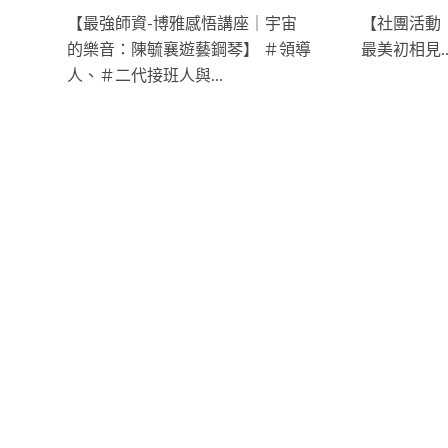
【最強師資-博雅感悟講座｜宇宙
【社團活動｜
的樂音：陳毓襄遊藝鋼琴】 ＃領導
最美初相見
人、＃二代接班人與…