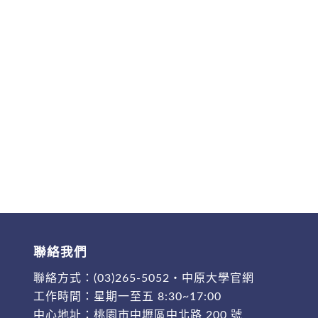
聯絡我們
聯絡方式：
(03)265-5052
・
中原大學官網
工作時間：星期一至五 8:30~17:00
中心地址：
桃園市中壢區中北路 200 號