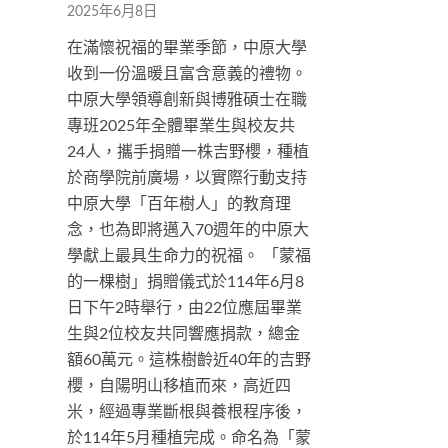
2025年6月8日
在滿懷祝福的畢業季節，中原大學
收到一份溫暖且富含意義的禮物。
中原大學領導創新與博雅碩士在職
專班2025年全體畢業生與校友共
24人，攜手捐贈一株吉野櫻，種植
於商學院前廣場，以實際行動支持
中原大學「百年樹人」的教育理
念，也為即將邁入70週年的中原大
學獻上最具生命力的祝福。 「蒙福
的一棵樹」捐贈儀式於114年6月8
日下午2時舉行，由22位應屆畢業
生與2位校友共同響應捐款，總金
額60萬元。這株樹齡近40年的吉野
櫻，自陽明山移植而來，高近四
米，經過專業斷根與養根程序後，
於114年5月種植完成。命名為「蒙