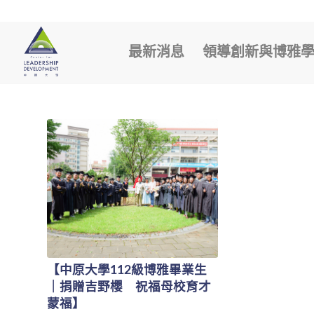
最新消息
領導創新與博雅
【中原大學112級博雅畢業生
｜捐贈吉野櫻 祝福母校育才
蒙福】