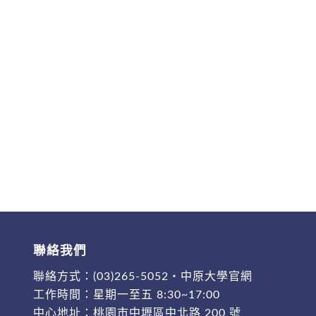
聯絡我們
聯絡方式：
(03)265-5052
・
中原大學官網
工作時間：星期一至五 8:30~17:00
中心地址：
桃園市中壢區中北路 200 號