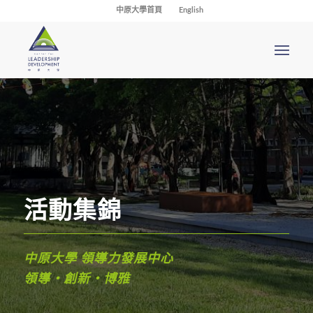
中原大學首頁
English
活動集錦
中原大學 領導力發展中心
領導・創新・博雅