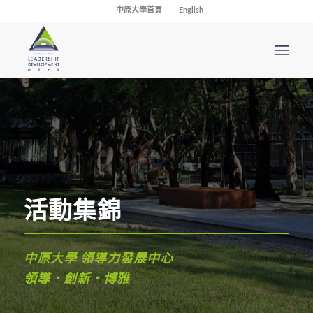
中原大學首頁
English
活動集錦
中原大學 領導力發展中心
領導・創新・博雅