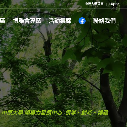
中原大學首頁
English
區
博雅會專區
活動集錦
聯絡我們
中原大學 領導力發展中心 領導・創新・博雅