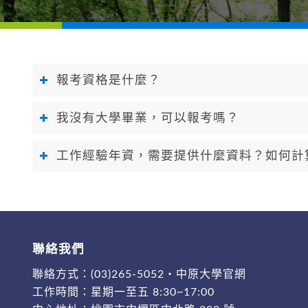
報考資格是什麼？
我沒有大學畢業，可以報考嗎？
工作經驗年資，需要提供什麼資料？如何計
聯絡我們
聯絡方式：
(03)265-5052
・
中原大學官網
工作時間：星期一至五 8:30~17:00