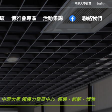
中原大學首頁
English
區
博雅會專區
活動集錦
聯絡我們
中原大學 領導力發展中心 領導・創新・博雅